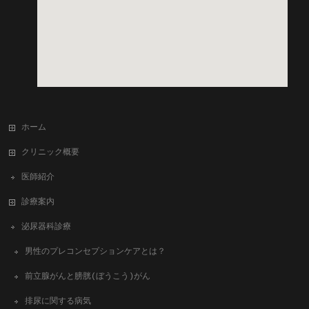
ホーム
クリニック概要
医師紹介
診療案内
泌尿器科診療
男性のプレコンセプションケアとは？
前立腺がんと膀胱(ぼうこう)がん
排尿に関する病気