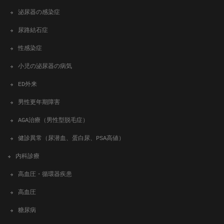
泌尿器の感染症
尿路結石症
性感染症
小児の泌尿器の病気
ED外来
男性更年期障害
AGA治療（男性型脱毛症）
健診異常（尿潜血、蛋白尿、PSA高値）
内科診療
高血圧・循環器疾患
高血圧
糖尿病