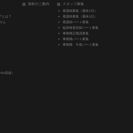
透析のご案内
スタッフ募集
看護師募集（週休2日）
アとは？
看護師募集（週休3日）
がん
看護師パート募集
臨床検査技師パート募集
事務職正職員募集
事務職パート募集
事務職 午後パート募集
SA高値）