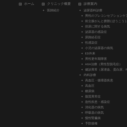
ホーム
クリニック概要
診療案内
医師紹介
泌尿器科診療
男性のプレコンセプションケ
前立腺がんと膀胱(ぼうこう)
排尿に関する病気
泌尿器の感染症
尿路結石症
性感染症
小児の泌尿器の病気
ED外来
男性更年期障害
AGA治療（男性型脱毛症）
健診異常（尿潜血、蛋白尿、P
内科診療
高血圧・循環器疾患
高血圧
糖尿病
脂質異常症
急性疾患・感染症
消化器の病気
呼吸器の病気
慢性腎臓病
予防接種