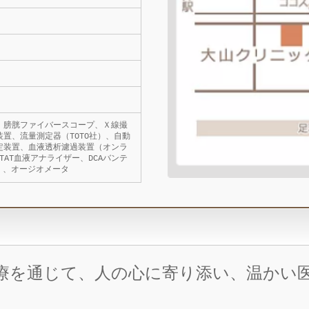
、膀胱ファイバースコープ、Ｘ線撮
置、流量測定器（TOTO社）、自動
定装置、血液透析濾過装置（オンラ
STAT血液アナライザー、DCAバンテ
器）、オージオメータ
療を通じて、人の心に寄り添い、温かい