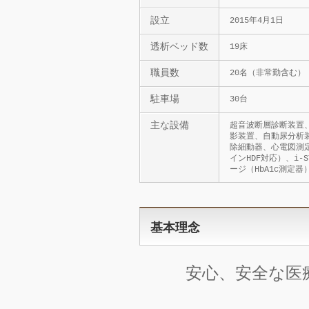
設立
2015年4月1日
透析ベッド数
19床
職員数
20名（非常勤含む）
駐車場
30台
主な設備
超音波断層診断装置
影装置、自動尿分析装
除細動器、心電図測
インHDF対応）、i-
ージ（HbA1c測定
基本理念
安心、安全な医