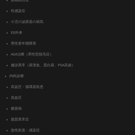
尿路結石症
性感染症
小児の泌尿器の病気
ED外来
男性更年期障害
AGA治療（男性型脱毛症）
健診異常（尿潜血、蛋白尿、PSA高値）
内科診療
高血圧・循環器疾患
高血圧
糖尿病
脂質異常症
急性疾患・感染症