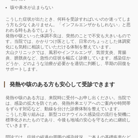
咳や鼻水が止まらない
こうした症状が出たとき、何科を受診すればいいのか迷ってしま
う方も少なくありません。「インフルエンザかもしれない」と思
われる時もあるでしょう。
発熱や咳といった体調不良は、突然のことで不安も大きいもので
す。当院では、かかりつけ医として、日常のちょっとした体調変
化にも気軽に相談していただける体制を整えています。
大山クリニックでは、風邪やインフルエンザ、気管支炎、胃腸
炎、膀胱炎など、急性の症状を幅広く診療しています。感染症か
どうか、どのような治療が必要かを適切に判断し、早期の回復を
サポートします。
発熱や咳のある方も安心して受診できます
発熱や咳のある方は、来院時に受付へお申し出ください。当院で
は、感染の拡大を防ぐため、発熱外来エリアへのご案内や時間帯
をずらす対応など、動線を分けた診療体制を整えています。
こうした取り組みは、新型コロナウイルス感染症の流行を契機に
標準化されたものであり、今後も地域の安心を守るために継続し
ていきます。
問診では、症状の経過や周囲の感染状況、ご本人の基礎疾患など