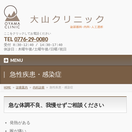
ここをクリックしてお電話ください
TEL
0776-29-0080
受付 8:30-12:40 / 14:30-17:40
休診日：木曜午後/土曜午後/日曜/祝日
MENU
急性疾患・感染症
HOME
»
診療案内
»
内科診療
»
急性疾患・感染症
急な体調不良、我慢せずご相談ください
発熱がある
喉が痛い