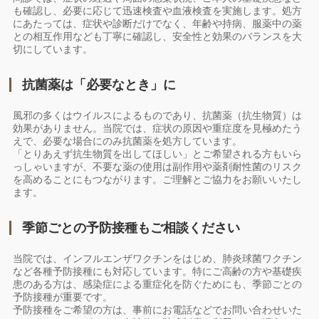
も確認し、必要に応じて迅速検査や血液検査を実施します。処方
にあたっては、症状や診断だけでなく、年齢や持病、服薬中の薬
との相互作用なども丁寧に確認し、安全性と効果のバランスを大
切にしています。
抗菌薬は「必要なとき」に
風邪の多くはウイルスによるものであり、抗菌薬（抗生物質）は
効果がありません。当院では、症状の原因や重症度を見極めたう
えで、必要な場合にのみ抗菌薬を処方しています。
「とりあえず抗生物質を出してほしい」とご希望される方もいら
っしゃいますが、不要な薬の使用は副作用や薬剤耐性菌のリスク
を高めることにもつながります。ご理解とご協力をお願いいたし
ます。
季節ごとの予防接種もご相談ください
当院では、インフルエンザワクチンをはじめ、肺炎球菌ワクチン
など各種予防接種にも対応しています。特にご高齢の方や基礎疾
患のある方は、感染症による重症化を防ぐためにも、季節ごとの
予防接種が重要です。
予防接種をご希望の方は、事前にお電話などでお問い合わせいた