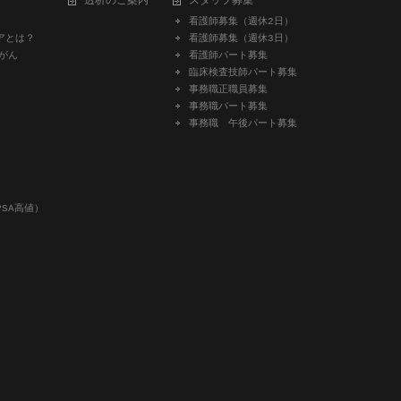
透析のご案内
スタッフ募集
看護師募集（週休2日）
アとは？
看護師募集（週休3日）
がん
看護師パート募集
臨床検査技師パート募集
事務職正職員募集
事務職パート募集
事務職 午後パート募集
SA高値）