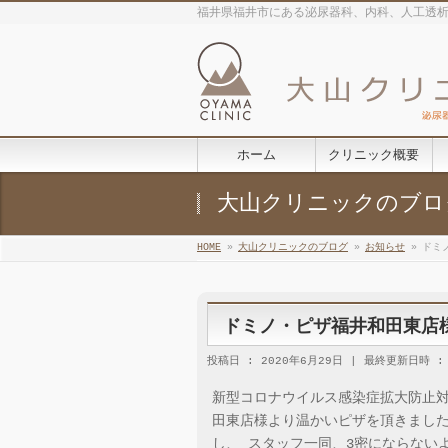
福井県福井市にある泌尿器科、内科、人工透
ホーム
クリニック概要
大山クリニックのブロ
HOME
»
大山クリニックのブログ
»
お知らせ
»
ドミ
ドミノ・ピザ福井和田東店
投稿日 : 2020年6月29日
最終更新日時 : 
新型コロナウイルス感染症拡大防止対
田東店様より温かいピザを頂きまし
し、 スタッフ一同、3密にならない