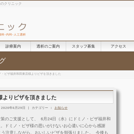
析のクリニック
診療案内
透析のご案内
スタッフ募集
アクセス
グ
ノ・ピザ福井和田東店様よりピザを頂きました
様よりピザを頂きました
2020年6月29日
カテゴリー :
お知らせ
策のご支援として、 6月24日（水）にドミノ・ピザ福井和
た。ドミノ・ピザ様の思いがけないお心遣いに心から感謝
よう注意しながら、おいしいピザを頬張りました。 今後も