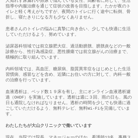
人知れず尿漏れや頻尿で悩んでいる女性、高齢者に対して、生活
指導や内服治療を通じて症状の改善を目指します。たかが夜のト
イレと軽く考えがちですが、夜間のトイレに行く途中に転倒、骨
折し、寝たきりになる方も少なくありません。
患者さんのトイレの悩みに真摯に向き合い、少しでも快適に生活
していただけるよう、努めています。
泌尿器科領域では前立腺肥大症、過活動膀胱、膀胱炎などの一般
診療から、性行為感染症、悪性腫瘍では前立腺がんの治療まで、
積極的に取り組んでいます。
内科領域では、高血圧、糖尿病、脂質異常症をはじめとした生活
習慣病、感冒などを含め、近隣にお住いの方に対して、内科一般
の治療を行っています。
血液透析は、ベッド数１９床を有し、主にオンライン血液透析濾
過（OHDF）を実施しています。透析は週に３回、雨の日も、風の
日も通院しなければなりません。透析の時間を少しでも快適に過
ごしていただけるよう、無料テレビ、無料Wi-Fiを完備していま
す。
わたしたちが大山クリニックで働いています
現在、当院では院長、マネージャーのほか、看護師13名、事務ス