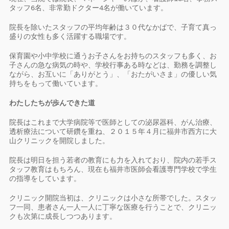
タッフ6名、非常勤ドクター4名が働いています。
院長を除いたスタッフの平均年齢は３０代なかばで、子育て真っ
盛りの女性も多く活躍する職場です。
保育園や小中学校に通うお子さんをお持ちのスタッフも多く、お
子さんの急な病気の時や、学校行事ある時などは、勤務を調整し
ながら、お互いに「ありがとう」、「おたがいさま」の優しい気
持ちをもって働いています。
わたしたちが歩んできた道
院長はこれまで大学病院等で医師としての泌尿器科、がん治療、
透析療法について研鑽を重ね、２０１５年４月に福井市西方に大
山クリニックを開院しました。
院長は明日を担う若者の教育にも力を入れており、院内の若手ス
タッフ教育はもちろん、現在も福井市医師会看護専門学校で学生
の指導をしています。
クリニック開院当初は、クリニックは小さな所帯でした。スタッ
フ一同、患者さん一人一人に丁寧な医療を行うことで、クリニッ
クも次第に成長しつつあります。