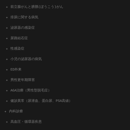
前立腺がんと膀胱(ぼうこう)がん
排尿に関する病気
泌尿器の感染症
尿路結石症
性感染症
小児の泌尿器の病気
ED外来
男性更年期障害
AGA治療（男性型脱毛症）
健診異常（尿潜血、蛋白尿、PSA高値）
内科診療
高血圧・循環器疾患