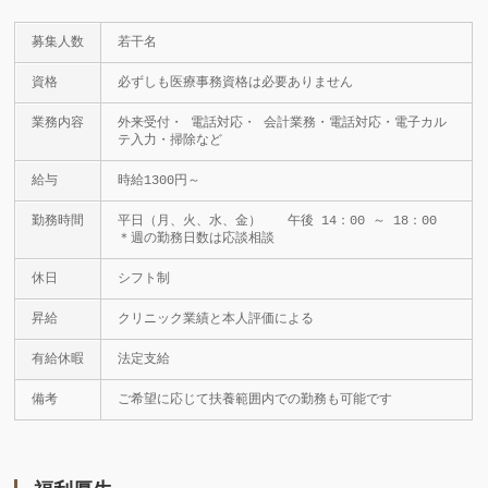
募集人数
若干名
資格
必ずしも医療事務資格は必要ありません
業務内容
外来受付・ 電話対応・ 会計業務・電話対応・電子カル
テ入力・掃除など
給与
時給1300円～
勤務時間
平日（月、火、水、金） 午後 14：00 ～ 18：00
＊週の勤務日数は応談相談
休日
シフト制
昇給
クリニック業績と本人評価による
有給休暇
法定支給
備考
ご希望に応じて扶養範囲内での勤務も可能です